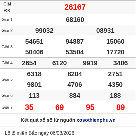
Giải
26167
ĐB
68160
Giải 1
99032
08931
Giải 2
54651
94887
15060
Giải 3
50406
53504
17720
2654
6120
9919
3406
Giải 4
6318
8204
2751
Giải 5
9801
4706
4350
113
884
188
Giải 6
35
69
95
89
Giải 7
Kết quả xổ số từ nguồn
xosothienphu.vn
Lô tô miền Bắc ngày 06/08/2026