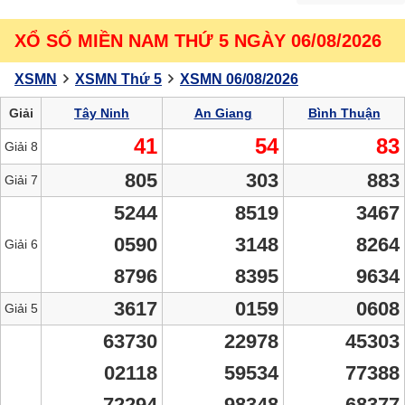
XỔ SỐ MIỀN NAM THỨ 5 NGÀY 06/08/2026
XSMN
XSMN Thứ 5
XSMN 06/08/2026
Giải
Tây Ninh
An Giang
Bình Thuận
41
54
83
Giải 8
805
303
883
Giải 7
5244
8519
3467
0590
3148
8264
Giải 6
8796
8395
9634
3617
0159
0608
Giải 5
63730
22978
45303
02118
59534
77388
72294
98348
68377