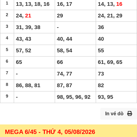
1
13, 13, 18, 16
16, 17
14, 13,
16
2
24,
21
29
24, 21, 29
3
31, 39, 38
-
36
4
43, 43
40, 44
40
5
57, 52
58, 54
55
6
65
66
61, 69, 65
7
-
74, 77
73
8
86, 88, 81
87, 87
82
9
-
98, 95, 96, 92
93, 95
In vé dò
MEGA 6/45 - THỨ 4, 05/08/2026