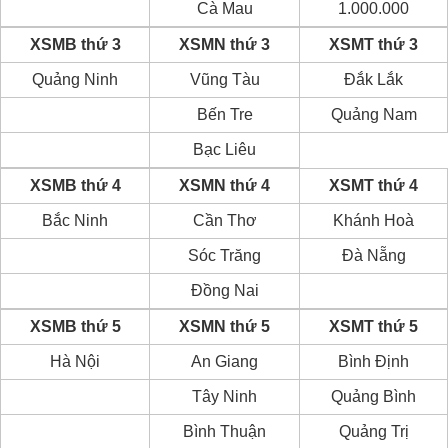
Cà Mau
1.000.000
XSMB thứ 3
XSMN thứ 3
XSMT thứ 3
Quảng Ninh
Vũng Tàu
Đắk Lắk
Bến Tre
Quảng Nam
Bạc Liêu
XSMB thứ 4
XSMN thứ 4
XSMT thứ 4
Bắc Ninh
Cần Thơ
Khánh Hoà
Sóc Trăng
Đà Nẵng
Đồng Nai
XSMB thứ 5
XSMN thứ 5
XSMT thứ 5
Hà Nội
An Giang
Bình Định
Tây Ninh
Quảng Bình
Bình Thuận
Quảng Trị