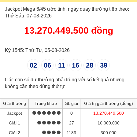
Jackpot Mega 6/45 ước tính, ngày quay thưởng tiếp theo:
Thứ Sáu, 07-08-2026
13.270.449.500 đồng
Kỳ 1545: Thứ Tư, 05-08-2026
02
06
11
16
28
39
Các con số dự thưởng phải trùng với số kết quả nhưng
không cần theo đúng thứ tự
Giải thưởng
Trùng khớp
SL giải
Giá trị giải thưởng (đồng)
Jackpot
0
13.270.449.500
Giải 1
27
10.000.000
Giải 2
1186
300.000