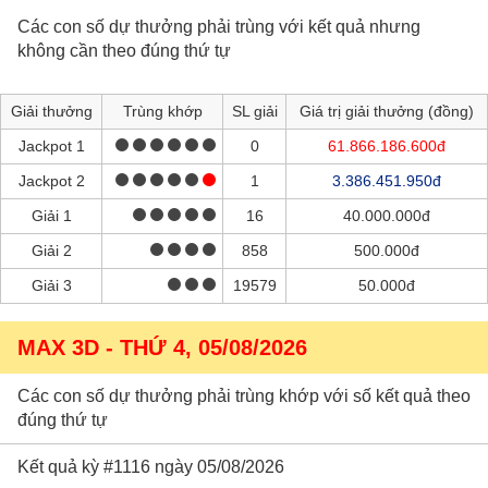
Các con số dự thưởng phải trùng với kết quả nhưng
không cần theo đúng thứ tự
Giải thưởng
Trùng khớp
SL giải
Giá trị giải thưởng (đồng)
Jackpot 1
0
61.866.186.600đ
Jackpot 2
1
3.386.451.950đ
Giải 1
16
40.000.000đ
Giải 2
858
500.000đ
Giải 3
19579
50.000đ
MAX 3D - THỨ 4, 05/08/2026
Các con số dự thưởng phải trùng khớp với số kết quả theo
đúng thứ tự
Kết quả kỳ #1116 ngày 05/08/2026