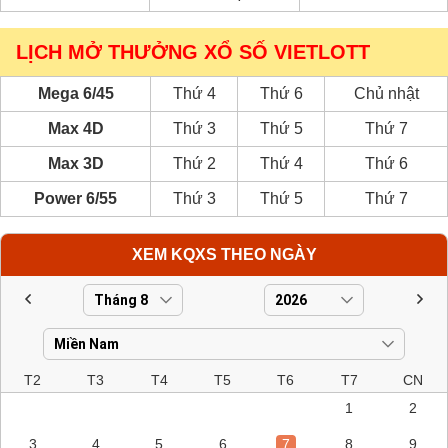
LỊCH MỞ THƯỞNG XỔ SỐ VIETLOTT
Mega 6/45
Thứ 4
Thứ 6
Chủ nhật
Max 4D
Thứ 3
Thứ 5
Thứ 7
Max 3D
Thứ 2
Thứ 4
Thứ 6
Power 6/55
Thứ 3
Thứ 5
Thứ 7
XEM KQXS THEO NGÀY
T2
T3
T4
T5
T6
T7
CN
1
2
3
4
5
6
7
8
9